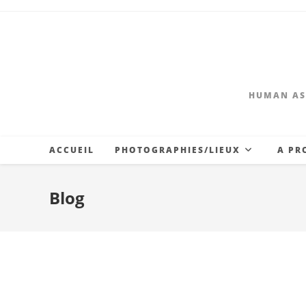
HUMAN AS
ACCUEIL
PHOTOGRAPHIES/LIEUX
A PR
Blog
Aurillac 2018-Le Pist
Experience