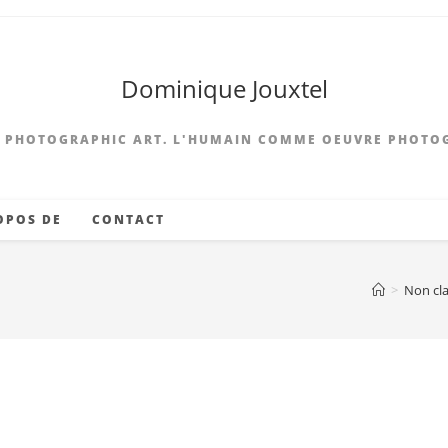
Dominique Jouxtel
 PHOTOGRAPHIC ART. L'HUMAIN COMME OEUVRE PHOTO
OPOS DE
CONTACT
>
Non cl
on Errant – Blues-O-Matic