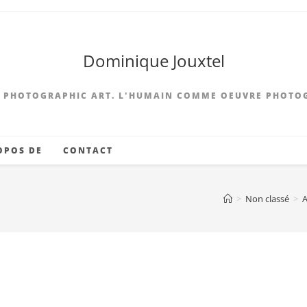
Dominique Jouxtel
 PHOTOGRAPHIC ART. L'HUMAIN COMME OEUVRE PHOTO
OPOS DE
CONTACT
>
Non classé
>
A
la rue-La succulente
Farcy