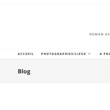
HUMAN AS
ACCUEIL
PHOTOGRAPHIES/LIEUX
A PR
Blog
Aurillac 2018-Thé à 
histoire de Thomas 