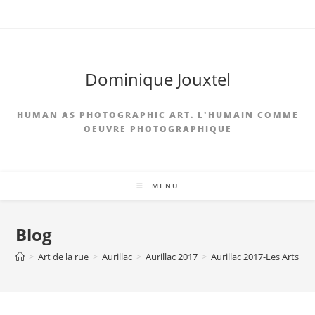
Skip
to
content
Dominique Jouxtel
HUMAN AS PHOTOGRAPHIC ART. L'HUMAIN COMME
OEUVRE PHOTOGRAPHIQUE
MENU
Blog
>
Art de la rue
>
Aurillac
>
Aurillac 2017
>
Aurillac 2017-Les Arts Os