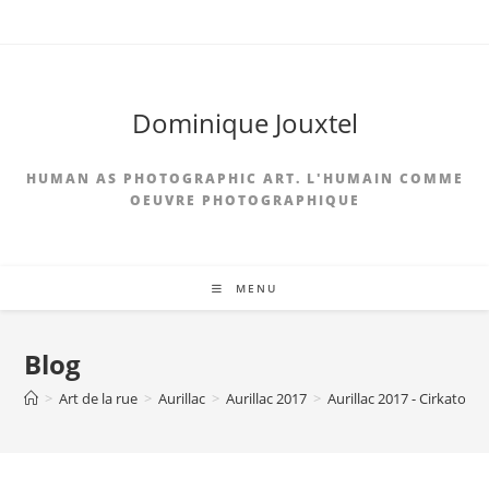
Skip
to
content
Dominique Jouxtel
HUMAN AS PHOTOGRAPHIC ART. L'HUMAIN COMME
OEUVRE PHOTOGRAPHIQUE
MENU
Blog
>
Art de la rue
>
Aurillac
>
Aurillac 2017
>
Aurillac 2017 - Cirkatomi