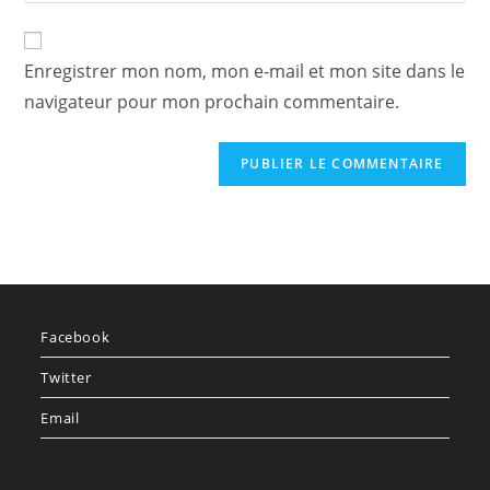
comment
to
de
comment
votre
Enregistrer mon nom, mon e-mail et mon site dans le
site
navigateur pour mon prochain commentaire.
(facultatif)
Facebook
Twitter
Email