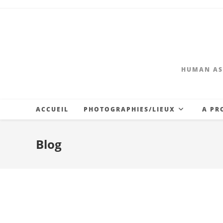
HUMAN AS
ACCUEIL
PHOTOGRAPHIES/LIEUX
A PR
Blog
Aurillac 2017-Cirque
Night Fever