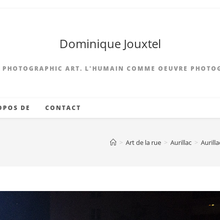
Dominique Jouxtel
 PHOTOGRAPHIC ART. L'HUMAIN COMME OEUVRE PHOTO
OPOS DE
CONTACT
>
Art de la rue
>
Aurillac
>
Aurill