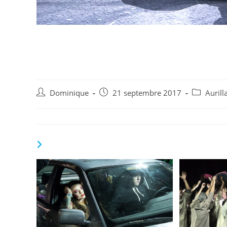
Aurillac 2017-Compag
© D Jouxtel 2
Auteur/autrice
Publication
Post
Dominique
21 septembre 2017
Auril
de
publiée :
category:
la
publication :
VOUS DEVRIEZ ÉGALEMENT AIMER