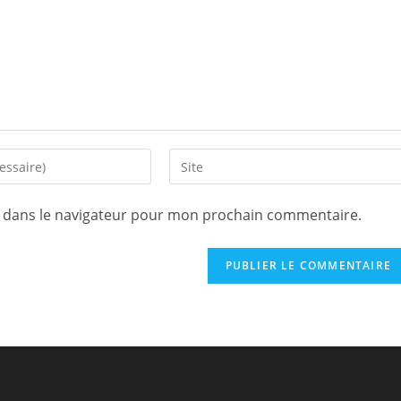
Saisir
l’URL
de
e dans le navigateur pour mon prochain commentaire.
votre
site
(facultatif)