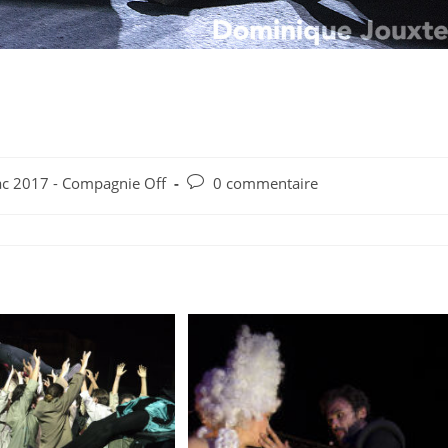
nie Off-Wild Side Story-
Commentaires
lac 2017 - Compagnie Off
0 commentaire
de
la
publication :