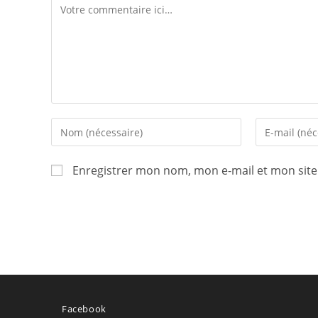
Comment
Enter
Enter
your
your
name
email
Enregistrer mon nom, mon e-mail et mon sit
or
address
username
to
to
comment
comment
Facebook