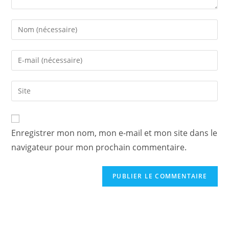
Enter
your
name
Enter
or
your
username
email
Saisir
to
address
l’URL
comment
to
de
comment
votre
Enregistrer mon nom, mon e-mail et mon site dans le
site
navigateur pour mon prochain commentaire.
(facultatif)