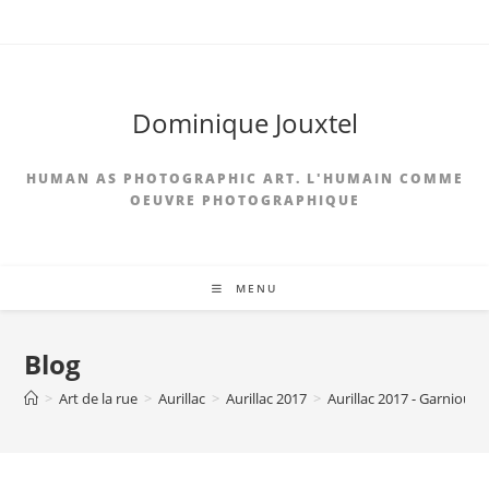
Skip
to
content
Dominique Jouxtel
HUMAN AS PHOTOGRAPHIC ART. L'HUMAIN COMME
OEUVRE PHOTOGRAPHIQUE
MENU
Blog
>
Art de la rue
>
Aurillac
>
Aurillac 2017
>
Aurillac 2017 - Garniouze 