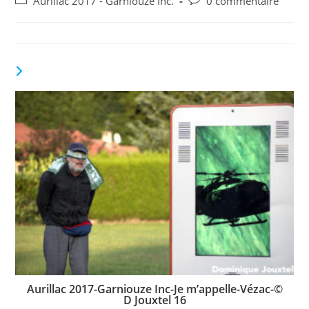
Post
Commentaires
Aurillac 2017 - Garniouze Inc.
0 commentaire
la
category:
de
publication :
la
publication :
VOUS DEVRIEZ ÉGALEMENT AIMER
Aurillac 2017-Garniouze Inc-Je m’appelle-Vézac-©
D Jouxtel 16