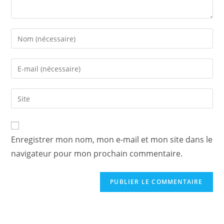
Enter
your
name
Enter
or
your
username
email
Saisir
to
address
l’URL
comment
to
de
comment
votre
Enregistrer mon nom, mon e-mail et mon site dans le
site
navigateur pour mon prochain commentaire.
(facultatif)