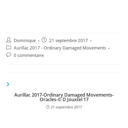
Aurillac 2017-Ordinary
Damaged Movements-
Oracles-© D Jouxtel 10
Auteur/autrice
Publication
Dominique
21 septembre 2017
de
publiée :
Post
Aurillac 2017 - Ordinary Damaged Movements
la
category:
Commentaires
0 commentaire
publication :
de
la
publication :
VOUS DEVRIEZ ÉGALEMENT AIMER
Aurillac 2017-Ordinary Damaged Movements-
Oracles-© D Jouxtel 17
21 septembre 2017