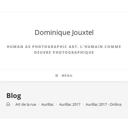
Skip
to
content
Dominique Jouxtel
HUMAN AS PHOTOGRAPHIC ART. L'HUMAIN COMME
OEUVRE PHOTOGRAPHIQUE
MENU
Blog
>
Art de la rue
>
Aurillac
>
Aurillac 2017
>
Aurillac 2017 - Ordina