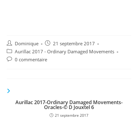
Aurillac 2017-Ordinary
Damaged Movements-
Oracles-© D Jouxtel 8
Auteur/autrice
Publication
Dominique
21 septembre 2017
de
publiée :
Post
Aurillac 2017 - Ordinary Damaged Movements
la
category:
Commentaires
0 commentaire
publication :
de
la
publication :
VOUS DEVRIEZ ÉGALEMENT AIMER
Aurillac 2017-Ordinary Damaged Movements-
Oracles-© D Jouxtel 6
21 septembre 2017