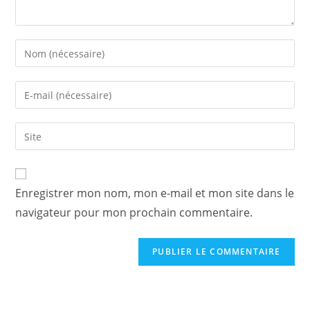
Enter
your
name
Enter
or
your
username
email
Saisir
to
address
l’URL
comment
to
de
comment
votre
Enregistrer mon nom, mon e-mail et mon site dans le
site
navigateur pour mon prochain commentaire.
(facultatif)