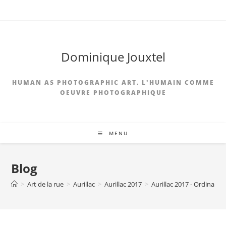
Skip
to
content
Dominique Jouxtel
HUMAN AS PHOTOGRAPHIC ART. L'HUMAIN COMME
OEUVRE PHOTOGRAPHIQUE
MENU
Blog
>
Art de la rue
>
Aurillac
>
Aurillac 2017
>
Aurillac 2017 - Ordina