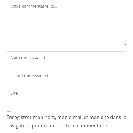
Comment
Enter
your
name
Enter
or
your
username
email
Saisir
to
address
l’URL
comment
to
de
comment
votre
Enregistrer mon nom, mon e-mail et mon site dans le
site
navigateur pour mon prochain commentaire.
(facultatif)