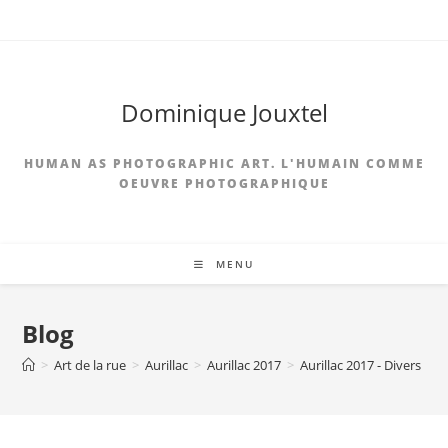
Skip
to
content
Dominique Jouxtel
HUMAN AS PHOTOGRAPHIC ART. L'HUMAIN COMME
OEUVRE PHOTOGRAPHIQUE
MENU
Blog
>
Art de la rue
>
Aurillac
>
Aurillac 2017
>
Aurillac 2017 - Divers
>
A