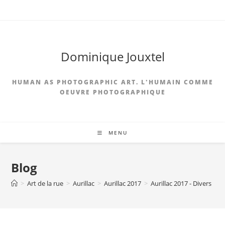
Skip
to
content
Dominique Jouxtel
HUMAN AS PHOTOGRAPHIC ART. L'HUMAIN COMME
OEUVRE PHOTOGRAPHIQUE
MENU
Blog
>
Art de la rue
>
Aurillac
>
Aurillac 2017
>
Aurillac 2017 - Divers
>
A