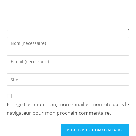
Enter
your
name
Enter
or
your
username
email
Saisir
to
address
l’URL
comment
to
de
comment
votre
Enregistrer mon nom, mon e-mail et mon site dans le
site
navigateur pour mon prochain commentaire.
(facultatif)