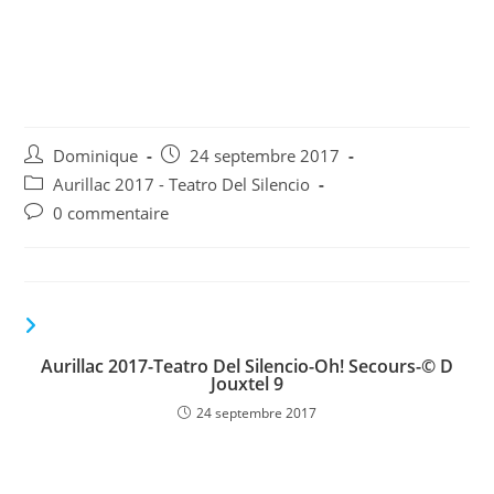
Aurillac 2017-Teatro Del
Silencio-Oh! Secours-© D
Jouxtel 29
Auteur/autrice
Publication
Dominique
24 septembre 2017
de
publiée :
Post
Aurillac 2017 - Teatro Del Silencio
la
category:
Commentaires
0 commentaire
publication :
de
la
publication :
VOUS DEVRIEZ ÉGALEMENT AIMER
Aurillac 2017-Teatro Del Silencio-Oh! Secours-© D
Jouxtel 9
24 septembre 2017