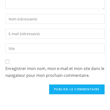
Enter
your
name
Enter
or
your
username
email
Saisir
to
address
l’URL
comment
to
de
comment
votre
Enregistrer mon nom, mon e-mail et mon site dans le
site
navigateur pour mon prochain commentaire.
(facultatif)