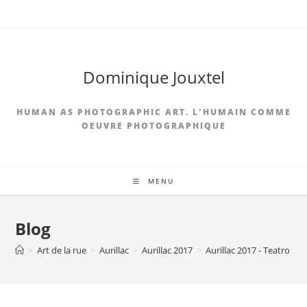
Skip
to
content
Dominique Jouxtel
HUMAN AS PHOTOGRAPHIC ART. L'HUMAIN COMME
OEUVRE PHOTOGRAPHIQUE
MENU
Blog
>
Art de la rue
>
Aurillac
>
Aurillac 2017
>
Aurillac 2017 - Teatro Del