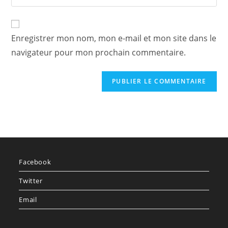
l’URL
comment
to
de
comment
votre
Enregistrer mon nom, mon e-mail et mon site dans le
site
navigateur pour mon prochain commentaire.
(facultatif)
Facebook
Twitter
Email