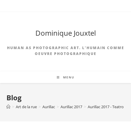
Skip
to
content
Dominique Jouxtel
HUMAN AS PHOTOGRAPHIC ART. L'HUMAIN COMME
OEUVRE PHOTOGRAPHIQUE
MENU
Blog
>
Art de la rue
>
Aurillac
>
Aurillac 2017
>
Aurillac 2017 - Teatro Del