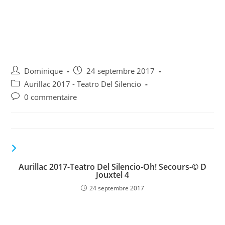
Aurillac 2017-Teatro Del
Silencio-Oh! Secours-© D
Jouxtel 30
Auteur/autrice
Publication
Dominique
24 septembre 2017
de
publiée :
Post
Aurillac 2017 - Teatro Del Silencio
la
category:
Commentaires
0 commentaire
publication :
de
la
publication :
VOUS DEVRIEZ ÉGALEMENT AIMER
Aurillac 2017-Teatro Del Silencio-Oh! Secours-© D
Jouxtel 4
24 septembre 2017