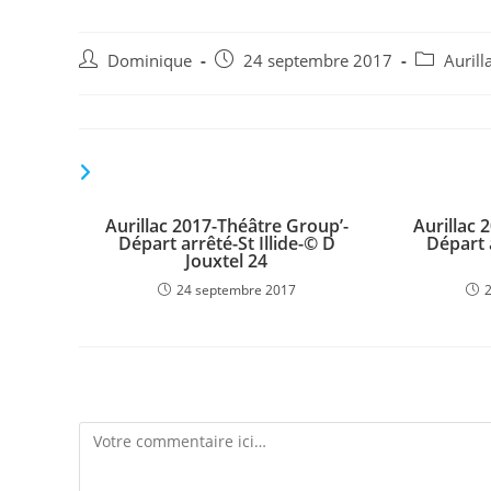
Auteur/autrice
Publication
Post
Dominique
24 septembre 2017
Aurill
de
publiée :
category:
la
publication :
VOUS DEVRIEZ ÉGALEMENT AIMER
Aurillac 2017-Théâtre Group’-
Aurillac 
Départ arrêté-St Illide-© D
Départ 
Jouxtel 24
24 septembre 2017
Laisser un commentaire
Comment