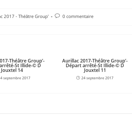
Commentaires
ac 2017 - Théâtre Group'
0 commentaire
de
la
publication :
2017-Théâtre Group’-
Aurillac 2017-Théâtre Group’-
arrêté-St Illide-© D
Départ arrêté-St Illide-© D
Jouxtel 14
Jouxtel 11
24 septembre 2017
24 septembre 2017