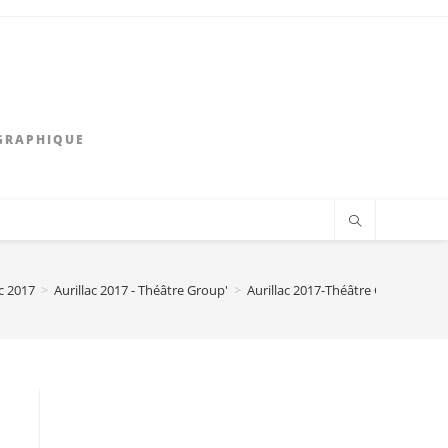
GRAPHIQUE
ac 2017
>
Aurillac 2017 - Théâtre Group'
>
Aurillac 2017-Théâtre Group’-Départ
t