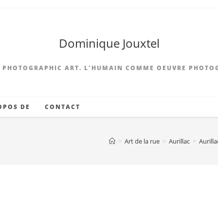
Dominique Jouxtel
 PHOTOGRAPHIC ART. L'HUMAIN COMME OEUVRE PHOTO
OPOS DE
CONTACT
>
Art de la rue
>
Aurillac
>
Aurill
e Group’-Départ arrêté-S