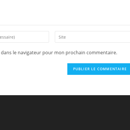
Saisir
l’URL
de
e dans le navigateur pour mon prochain commentaire.
votre
site
(facultatif)