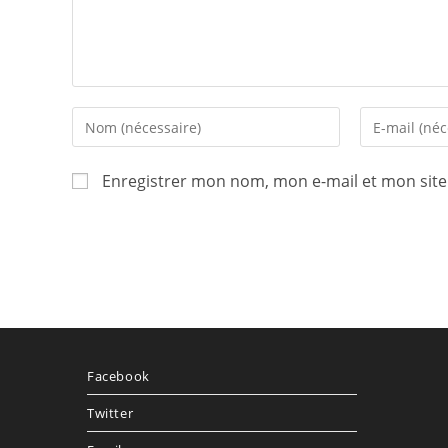
Enter
Enter
your
your
name
email
Enregistrer mon nom, mon e-mail et mon sit
or
address
username
to
to
comment
comment
Facebook
Twitter