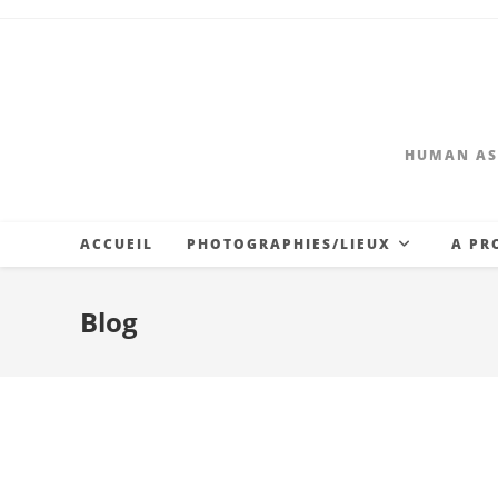
Skip
to
content
HUMAN AS
ACCUEIL
PHOTOGRAPHIES/LIEUX
A PR
Blog
Aurillac 2017-Théâtr
Illide-© D Jouxtel 3