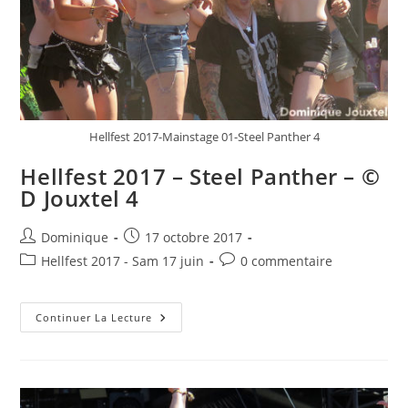
Hellfest 2017-Mainstage 01-Steel Panther 4
Hellfest 2017 – Steel Panther – ©
D Jouxtel 4
Auteur/autrice
Publication
Dominique
17 octobre 2017
de
publiée :
Post
Commentaires
Hellfest 2017 - Sam 17 juin
0 commentaire
la
category:
de
publication :
la
Hellfest
publication :
Continuer La Lecture
2017
–
Steel
Panther
–
©
D