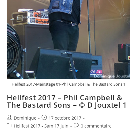
Hellfest 2017-Mainstage 01-Phil Campbell & The Bastard Sons 1
Hellfest 2017 – Phil Campbell &
The Bastard Sons – © D Jouxtel 1
Auteur/autrice
Publication
Dominique
17 octobre 2017
de
publiée :
Post
Commentaires
Hellfest 2017 - Sam 17 juin
0 commentaire
la
category:
de
publication :