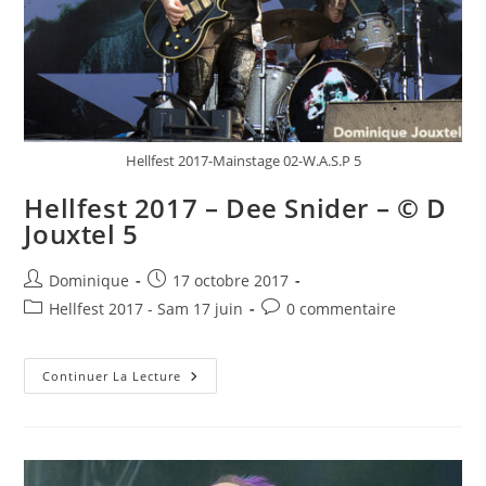
Hellfest 2017-Mainstage 02-W.A.S.P 5
Hellfest 2017 – Dee Snider – © D
Jouxtel 5
Auteur/autrice
Publication
Dominique
17 octobre 2017
de
publiée :
Post
Commentaires
Hellfest 2017 - Sam 17 juin
0 commentaire
la
category:
de
publication :
la
Hellfest
publication :
Continuer La Lecture
2017
–
Dee
Snider
–
©
D