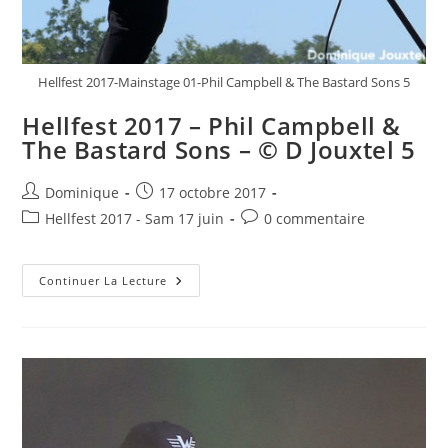
Hellfest 2017-Mainstage 01-Phil Campbell & The Bastard Sons 5
Hellfest 2017 – Phil Campbell &
The Bastard Sons – © D Jouxtel 5
Auteur/autrice
Publication
Dominique
17 octobre 2017
de
publiée :
Post
Commentaires
Hellfest 2017 - Sam 17 juin
0 commentaire
la
category:
de
publication :
la
Hellfest
publication :
Continuer La Lecture
2017
–
Phil
Campbell
&
The
Bastard
Sons
–
©
D