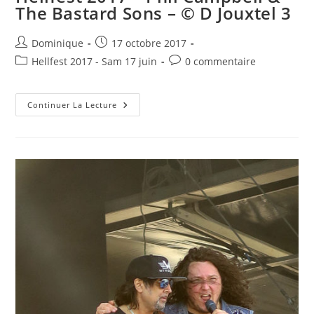
The Bastard Sons – © D Jouxtel 3
Auteur/autrice
Publication
Dominique
17 octobre 2017
de
publiée :
Post
Commentaires
Hellfest 2017 - Sam 17 juin
0 commentaire
la
category:
de
publication :
la
Hellfest
publication :
Continuer La Lecture
2017
–
Phil
Campbell
&
The
Bastard
Sons
–
©
D
Jouxtel
3