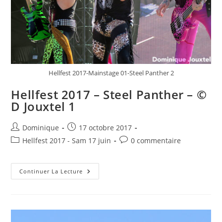
Hellfest 2017-Mainstage 01-Steel Panther 2
Hellfest 2017 – Steel Panther – ©
D Jouxtel 1
Auteur/autrice
Publication
Dominique
17 octobre 2017
de
publiée :
Post
Commentaires
Hellfest 2017 - Sam 17 juin
0 commentaire
la
category:
de
publication :
la
Hellfest
publication :
Continuer La Lecture
2017
–
Steel
Panther
–
©
D