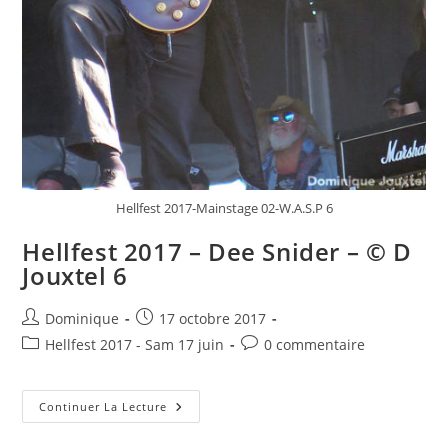
Hellfest 2017-Mainstage 02-W.A.S.P 6
Hellfest 2017 – Dee Snider – © D
Jouxtel 6
Auteur/autrice
Publication
Dominique
17 octobre 2017
de
publiée :
Post
Commentaires
Hellfest 2017 - Sam 17 juin
0 commentaire
la
category:
de
publication :
la
Hellfest
publication :
Continuer La Lecture
2017
–