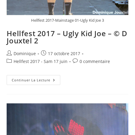
Hellfest 2017-Mainstage 01-Ugly Kid Joe 3
Hellfest 2017 – Ugly Kid Joe – © D
Jouxtel 2
Auteur/autrice
Publication
Dominique
17 octobre 2017
de
publiée :
Post
Commentaires
Hellfest 2017 - Sam 17 juin
0 commentaire
la
category:
de
publication :
la
Hellfest
publication :
Continuer La Lecture
2017
–
Ugly
Kid
Joe
–
©
D
Jouxtel
2