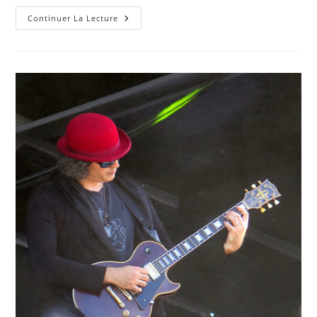
la
Hellfest
publication :
Continuer La Lecture
2017
–
Phil
Campbell
&
The
Bastard
Sons
–
©
D
Jouxtel
1