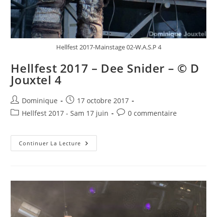
Hellfest 2017-Mainstage 02-W.A.S.P 4
Hellfest 2017 – Dee Snider – © D
Jouxtel 4
Auteur/autrice
Publication
Dominique
17 octobre 2017
de
publiée :
Post
Commentaires
Hellfest 2017 - Sam 17 juin
0 commentaire
la
category:
de
publication :
la
Hellfest
publication :
Continuer La Lecture
2017
–
Dee
Snider
–
©
D
Jouxtel
4