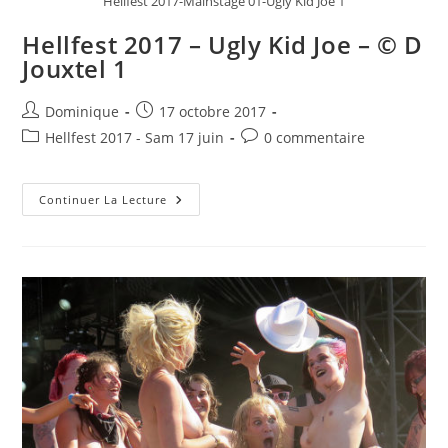
Hellfest 2017-Mainstage 01-Ugly Kid Joe 1
Hellfest 2017 – Ugly Kid Joe – © D
Jouxtel 1
Auteur/autrice
Publication
Dominique
17 octobre 2017
de
publiée :
Post
Commentaires
Hellfest 2017 - Sam 17 juin
0 commentaire
la
category:
de
publication :
la
Hellfest
publication :
Continuer La Lecture
2017
–
Ugly
Kid
Joe
–
©
D
Jouxtel
1