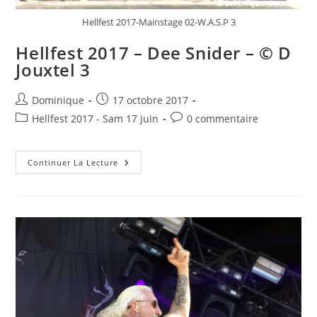
Hellfest 2017-Mainstage 02-W.A.S.P 3
Hellfest 2017 – Dee Snider – © D
Jouxtel 3
Auteur/autrice
Publication
Dominique
17 octobre 2017
de
publiée :
Post
Commentaires
Hellfest 2017 - Sam 17 juin
0 commentaire
la
category:
de
publication :
la
Hellfest
publication :
Continuer La Lecture
2017
–
Dee
Snider
–
©
D
Jouxtel
3