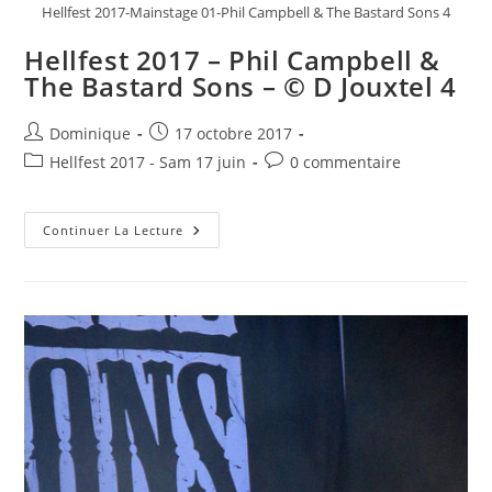
Hellfest 2017-Mainstage 01-Phil Campbell & The Bastard Sons 4
Hellfest 2017 – Phil Campbell &
The Bastard Sons – © D Jouxtel 4
Auteur/autrice
Publication
Dominique
17 octobre 2017
de
publiée :
Post
Commentaires
Hellfest 2017 - Sam 17 juin
0 commentaire
la
category:
de
publication :
la
Hellfest
publication :
Continuer La Lecture
2017
–
Phil
Campbell
&
The
Bastard
Sons
–
©
D
Jouxtel
4