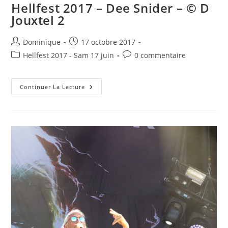
Hellfest 2017 – Dee Snider – © D
Jouxtel 2
Auteur/autrice
Publication
Dominique
17 octobre 2017
de
publiée :
Post
Commentaires
Hellfest 2017 - Sam 17 juin
0 commentaire
la
category:
de
publication :
la
Hellfest
publication :
Continuer La Lecture
2017
–
Dee
Snider
–
©
D
Jouxtel
2