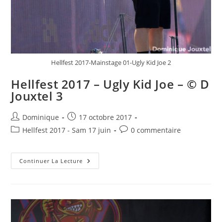
Hellfest 2017-Mainstage 01-Ugly Kid Joe 2
Hellfest 2017 – Ugly Kid Joe – © D
Jouxtel 3
Auteur/autrice
Publication
Dominique
17 octobre 2017
de
publiée :
Post
Commentaires
Hellfest 2017 - Sam 17 juin
0 commentaire
la
category:
de
publication :
la
Hellfest
publication :
Continuer La Lecture
2017
–
Ugly
Kid
Joe
–
©
D