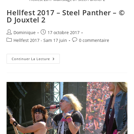
Hellfest 2017 – Steel Panther – ©
D Jouxtel 2
Auteur/autrice
Publication
Dominique
17 octobre 2017
de
publiée :
Post
Commentaires
Hellfest 2017 - Sam 17 juin
0 commentaire
la
category:
de
publication :
la
Hellfest
publication :
Continuer La Lecture
2017
–
Steel
Panther
–
©
D
Jouxtel
2