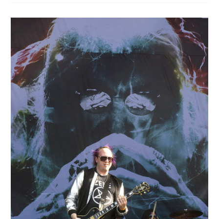
Dee
Snider
–
©
D
Jouxtel
6