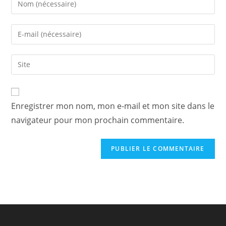
your
name
Enter
or
your
username
email
Saisir
to
address
l’URL
comment
to
de
comment
votre
Enregistrer mon nom, mon e-mail et mon site dans le
site
navigateur pour mon prochain commentaire.
(facultatif)