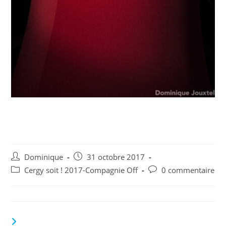
Cergy Soit! 2017-Compagnie
Off-Les girafes 1
Auteur/autrice
Publication
Dominique
31 octobre 2017
de
publiée :
Post
Commentaires
Cergy soit ! 2017-Compagnie Off
0 commentaire
la
category:
de
publication :
la
publication :
VOUS DEVRIEZ ÉGALEMENT AIMER