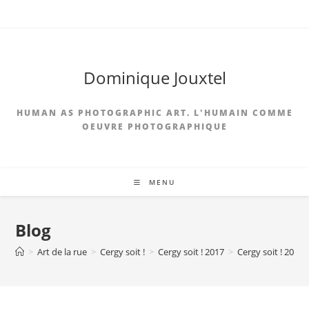
Skip
to
content
Dominique Jouxtel
HUMAN AS PHOTOGRAPHIC ART. L'HUMAIN COMME
OEUVRE PHOTOGRAPHIQUE
MENU
Blog
>
Art de la rue
>
Cergy soit !
>
Cergy soit ! 2017
>
Cergy soit ! 201