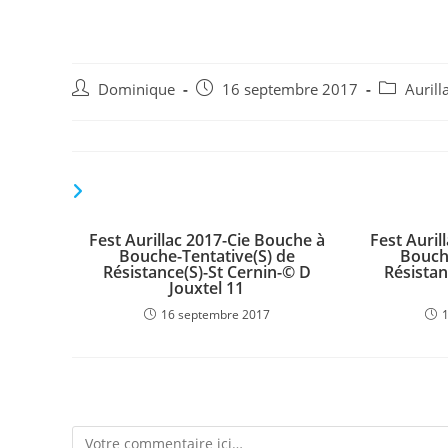
Jouxtel 12
Auteur/autrice
Publication
Post
Dominique
16 septembre 2017
Aurill
de
publiée :
category:
la
publication :
VOUS DEVRIEZ ÉGALEMENT AIMER
Fest Aurillac 2017-Cie Bouche à
Fest Auril
Bouche-Tentative(S) de
Bouch
Résistance(S)-St Cernin-© D
Résistan
Jouxtel 11
16 septembre 2017
Laisser un commentaire
Comment