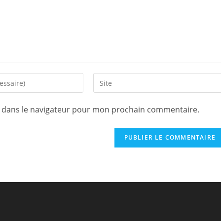
Saisir
l’URL
de
e dans le navigateur pour mon prochain commentaire.
votre
site
(facultatif)