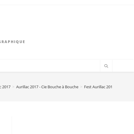
GRAPHIQUE
ac 2017
>
Aurillac 2017 - Cie Bouche à Bouche
>
Fest Aurillac 2017-Cie Bouch