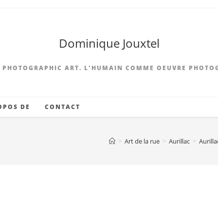
Dominique Jouxtel
 PHOTOGRAPHIC ART. L'HUMAIN COMME OEUVRE PHOTO
OPOS DE
CONTACT
>
Art de la rue
>
Aurillac
>
Aurill
ie Bouche à Bouche-
stance(S)-St Cernin-© D