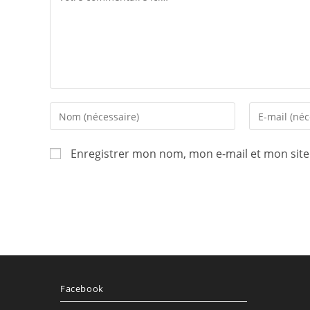
Enter
Enter
your
your
name
email
Enregistrer mon nom, mon e-mail et mon sit
or
address
username
to
to
comment
comment
Facebook