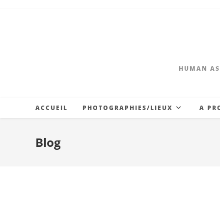
Skip
to
content
HUMAN AS
ACCUEIL
PHOTOGRAPHIES/LIEUX
A PR
Blog
Fest Aurillac 2017-C
Tentative(S) de Rési