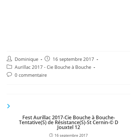
Fest Aurillac 2017-Cie
Bouche à Bouche-
Tentative(S) de
Résistance(S)-St Cernin-© D
Jouxtel 27
Auteur/autrice
Publication
Dominique
16 septembre 2017
de
publiée :
Post
Aurillac 2017 - Cie Bouche à Bouche
la
category:
Commentaires
0 commentaire
publication :
de
la
publication :
VOUS DEVRIEZ ÉGALEMENT AIMER
Fest Aurillac 2017-Cie Bouche à Bouche-
Tentative(S) de Résistance(S)-St Cernin-© D
Jouxtel 12
16 septembre 2017