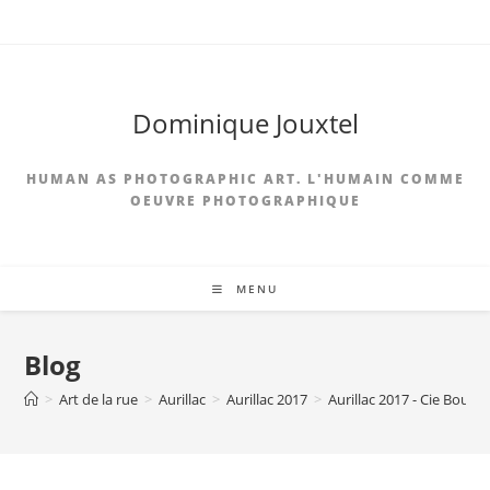
Skip
to
content
Dominique Jouxtel
HUMAN AS PHOTOGRAPHIC ART. L'HUMAIN COMME
OEUVRE PHOTOGRAPHIQUE
MENU
Blog
>
Art de la rue
>
Aurillac
>
Aurillac 2017
>
Aurillac 2017 - Cie Bouc