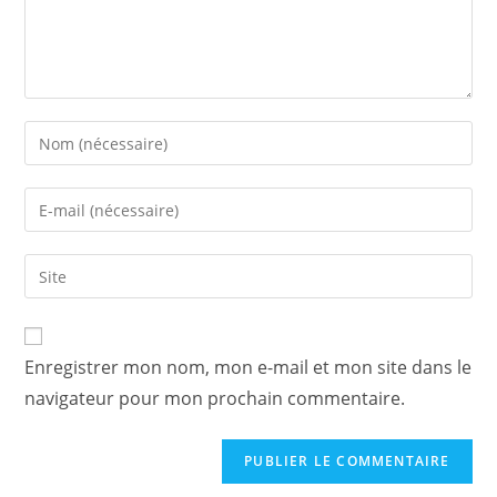
Enter
your
name
Enter
or
your
username
email
Saisir
to
address
l’URL
comment
to
de
comment
votre
Enregistrer mon nom, mon e-mail et mon site dans le
site
navigateur pour mon prochain commentaire.
(facultatif)