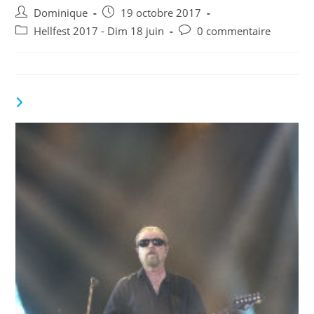
Auteur/autrice
Publication
Dominique
19 octobre 2017
de
publiée :
Post
Commentaires
Hellfest 2017 - Dim 18 juin
0 commentaire
la
category:
de
publication :
la
publication :
VOUS DEVRIEZ ÉGALEMENT AIMER