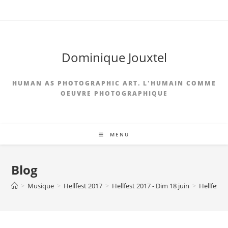
Skip
to
content
Dominique Jouxtel
HUMAN AS PHOTOGRAPHIC ART. L'HUMAIN COMME
OEUVRE PHOTOGRAPHIQUE
MENU
Blog
>
Musique
>
Hellfest 2017
>
Hellfest 2017 - Dim 18 juin
>
Hellfest 