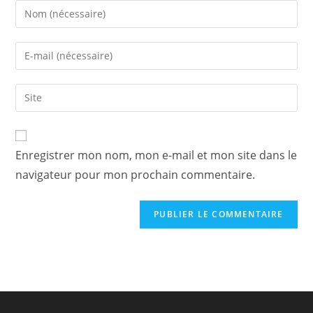
Enter
your
name
Enter
or
your
username
email
Saisir
to
address
l’URL
comment
to
de
comment
votre
Enregistrer mon nom, mon e-mail et mon site dans le
site
navigateur pour mon prochain commentaire.
(facultatif)