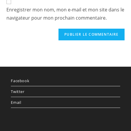
comment
votre
Enregistrer mon nom, mon e-mail et mon site dans le
site
navigateur pour mon prochain commentaire.
(facultatif)
Facebook
Twitter
Email