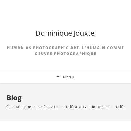
Skip
to
content
Dominique Jouxtel
HUMAN AS PHOTOGRAPHIC ART. L'HUMAIN COMME
OEUVRE PHOTOGRAPHIQUE
MENU
Blog
>
Musique
>
Hellfest 2017
>
Hellfest 2017 - Dim 18 juin
>
Hellfest 