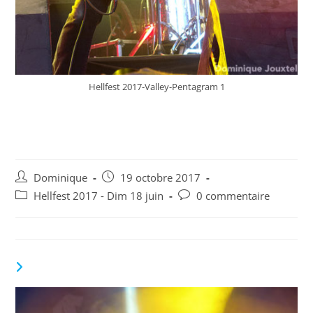
Hellfest 2017-Valley-Pentagram 1
Hellfest 2017 – Pentagram –
© D Jouxtel 1
Auteur/autrice
Publication
Dominique
19 octobre 2017
de
publiée :
Post
Commentaires
Hellfest 2017 - Dim 18 juin
0 commentaire
la
category:
de
publication :
la
publication :
VOUS DEVRIEZ ÉGALEMENT AIMER