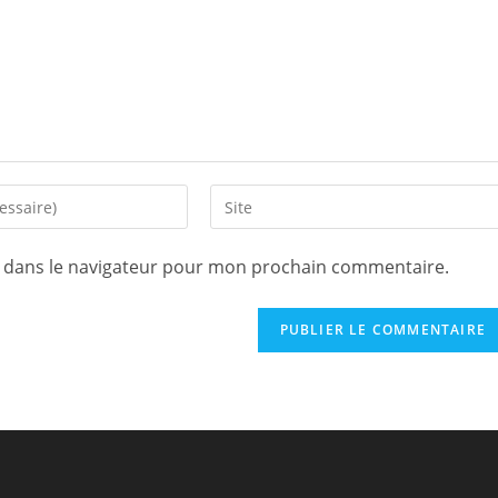
Saisir
l’URL
de
e dans le navigateur pour mon prochain commentaire.
votre
site
(facultatif)