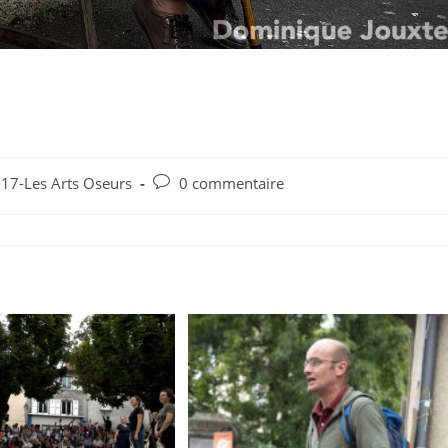
ts Oseurs-Les Tondues-©
Commentaires
017-Les Arts Oseurs
0 commentaire
de
la
publication :