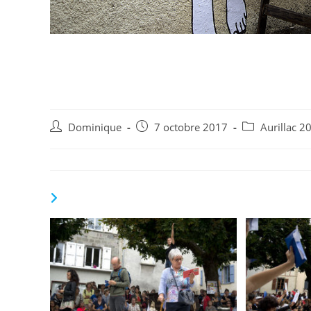
Aurillac 2017-Les Ar
D Jouxtel 9
Auteur/autrice
Publication
Post
Dominique
7 octobre 2017
Aurillac 2
de
publiée :
category:
la
publication :
VOUS DEVRIEZ ÉGALEMENT AIMER