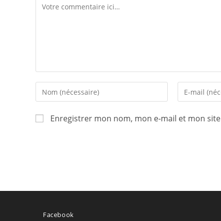
Comment
Enter
Enter
your
your
name
email
Enregistrer mon nom, mon e-mail et mon sit
or
address
username
to
to
comment
comment
Facebook