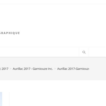
GRAPHIQUE
ac 2017
>
Aurillac 2017 - Garniouze Inc.
>
Aurillac 2017-Garniouze Inc-Je m’a