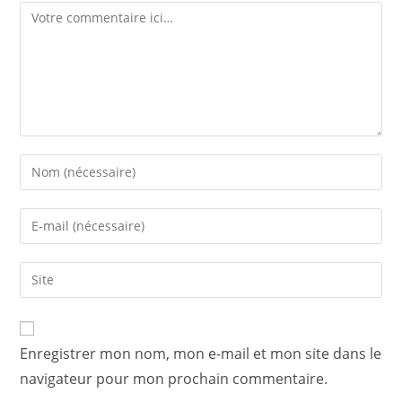
Comment
Enter
your
name
Enter
or
your
username
email
Saisir
to
address
l’URL
comment
to
de
comment
votre
Enregistrer mon nom, mon e-mail et mon site dans le
site
navigateur pour mon prochain commentaire.
(facultatif)