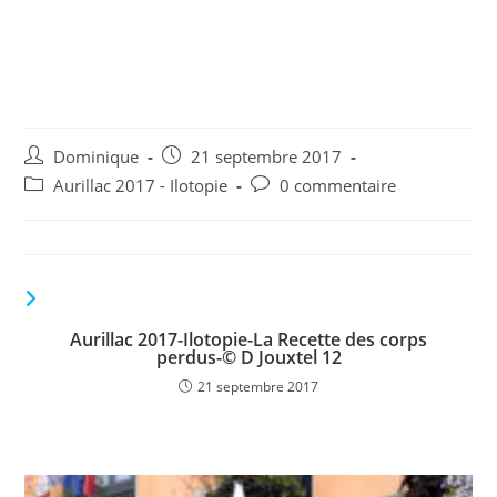
Aurillac 2017-Ilotopie-La
Recette des corps perdus-©
D Jouxtel 9
Auteur/autrice
Publication
Dominique
21 septembre 2017
de
publiée :
Post
Commentaires
Aurillac 2017 - Ilotopie
0 commentaire
la
category:
de
publication :
la
publication :
VOUS DEVRIEZ ÉGALEMENT AIMER
Aurillac 2017-Ilotopie-La Recette des corps
perdus-© D Jouxtel 12
21 septembre 2017